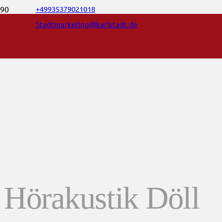
+49935379021018
Stadtmarketing@karlstadt.de
Hörakustik Döll