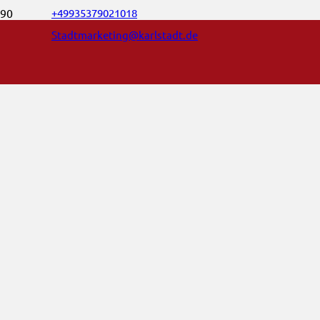
+49935379021018
Stadtmarketing@karlstadt.de