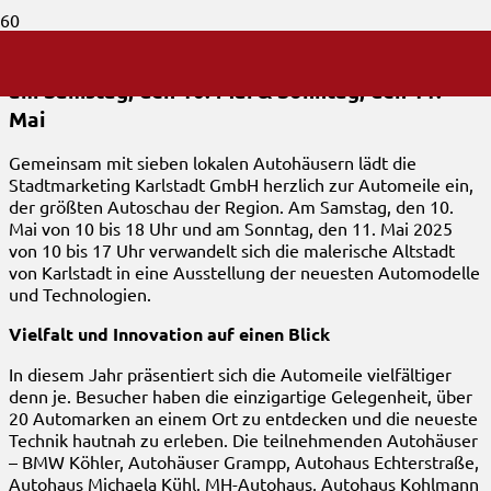
Automeile 2025 – Vielfalt der mobilen Zukunft
am
Samstag, den 10. Mai & Sonntag, den 11.
Mai
Gemeinsam mit sieben lokalen Autohäusern lädt die
Stadtmarketing Karlstadt GmbH herzlich zur Automeile ein,
der größten Autoschau der Region. Am Samstag, den 10.
Mai von 10 bis 18 Uhr und am Sonntag, den 11. Mai 2025
von 10 bis 17 Uhr verwandelt sich die malerische Altstadt
von Karlstadt in eine Ausstellung der neuesten Automodelle
und Technologien.
Vielfalt und Innovation auf einen Blick
In diesem Jahr präsentiert sich die Automeile vielfältiger
denn je. Besucher haben die einzigartige Gelegenheit, über
20 Automarken an einem Ort zu entdecken und die neueste
Technik hautnah zu erleben. Die teilnehmenden Autohäuser
– BMW Köhler, Autohäuser Grampp, Autohaus Echterstraße,
Autohaus Michaela Kühl, MH-Autohaus, Autohaus Kohlmann