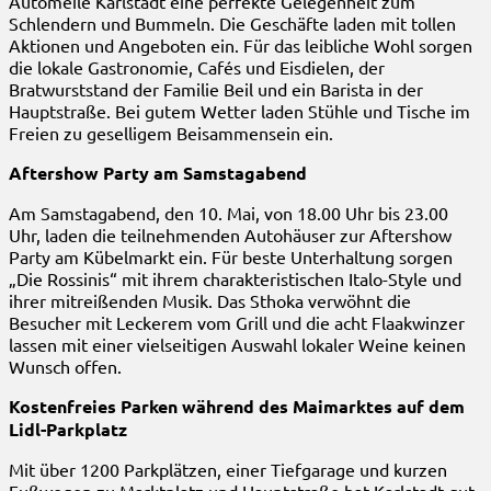
Automeile Karlstadt eine perfekte Gelegenheit zum
Schlendern und Bummeln. Die Geschäfte laden mit tollen
Aktionen und Angeboten ein. Für das leibliche Wohl sorgen
die lokale Gastronomie, Cafés und Eisdielen, der
Bratwurststand der Familie Beil und ein Barista in der
Hauptstraße. Bei gutem Wetter laden Stühle und Tische im
Freien zu geselligem Beisammensein ein.
Aftershow Party am Samstagabend
Am Samstagabend, den 10. Mai, von 18.00 Uhr bis 23.00
Uhr, laden die teilnehmenden Autohäuser zur Aftershow
Party am Kübelmarkt ein. Für beste Unterhaltung sorgen
„Die Rossinis“ mit ihrem charakteristischen Italo-Style und
ihrer mitreißenden Musik. Das Sthoka verwöhnt die
Besucher mit Leckerem vom Grill und die acht Flaakwinzer
lassen mit einer vielseitigen Auswahl lokaler Weine keinen
Wunsch offen.
Kostenfreies Parken während des Maimarktes auf dem
Lidl-Parkplatz
Mit über 1200 Parkplätzen, einer Tiefgarage und kurzen